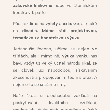
žákovské
knihovně
nebo ve čtenářském
koutku v 1. patře.
Rádi jezdíme na
výlety
a
exkurze
, ale také
do
divadla. Máme rádi projektovou,
tematickou a badatelskou výuku.
Jednoduše řečeno, učíme se nejen
ve
třídách
, ale i mimo ně,
výuka venku
nás
baví. Vždyť už velký učitel národů říkal, že
se člověk učí nápodobou, získáváním
zkušeností a propojováním teorií s praxí. A
nejen o to se snažíme i my.
Naše škola si dlouhodobě zakládá na
poskytování kvalitního vzdělání,
moderních výukových metodách a úzké