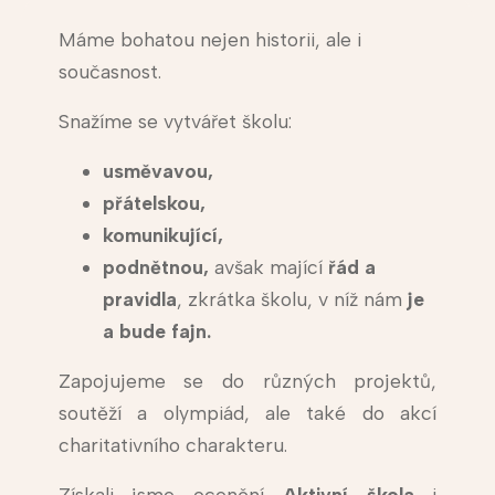
Máme bohatou nejen historii, ale i
současnost.
Snažíme se vytvářet školu:
usměvavou,
přátelskou,
komunikující,
podnětnou,
avšak mající
řád a
pravidla
, zkrátka školu, v níž nám
je
a bude fajn.
Zapojujeme se do různých projektů,
soutěží a olympiád, ale také do akcí
charitativního charakteru.
Získali jsme ocenění
Aktivní škola
i