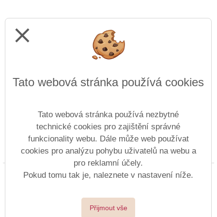
close
Tato webová stránka používá cookies
Tato webová stránka používá nezbytné
technické cookies pro zajištění správné
funkcionality webu. Dále může web používat
cookies pro analýzu pohybu uživatelů na webu a
Prohlášení o přístupnosti
Mapa webu
Cookies
pro reklamní účely.
Copyright © 2019 - 2026 ZŠ Karla Jeřábka, Roudnice &
Pokud tomu tak je, naleznete v nastavení níže.
Vitalex Group
- Tvorba školních webů
Postaveno ve službě
VlastníŠkolníWeb.cz
Přijmout vše
| Na redakčním