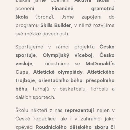
ocenění
Finančně gramotná
škola
(bronz). Jsme zapojeni do
programu
Skills Builder
, v němž rozvíjíme
své měkké dovednosti.
Sportujeme v rámci projektu
Česko
sportuje
,
Olympijský víceboj
,
Česko
vesluje
, účastníme se
McDonald´s
Cupu
,
Atletické olympiády,
Atletického
trojboje
,
orientačního běhu
,
přespolního
běhu
, turnajů v basketbalu, florbalu a
dalších sportech.
Školu někteří z nás
reprezentují
nejen v
České republice, ale i v zahraničí jako
zpěváci
Roudnického dětského sboru či