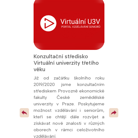
Konzultační středisko
Jsme Fakult
Virtuální univerzity třetího
Přírodověde
 titul Aktivní
věku
Univerzity K
26, udělený
oly.cz. Toto
Již od začátku školního roku
Od prosince 
kem naší snahy
2019/2020 jsme konzultačním
fakultní ško
ní vzdělávání a
střediskem Provozně ekonomické
potvrzuje kval
olupráce s
fakulty České zemědělské
spolupráci s u
í, že se řadíme
univerzity v Praze. Poskytujeme
mimo jiné
v celé republice
možnost vzdělávání i seniorům,
pedagogům
 pokračovat v
kteří se chtějí dále rozvíjet a
odborných pr
 vzdělávacími
získávat nové znalosti v různých
dalších vzdě
oborech v rámci celoživotního
oblasti přírodn
vzdělávání.