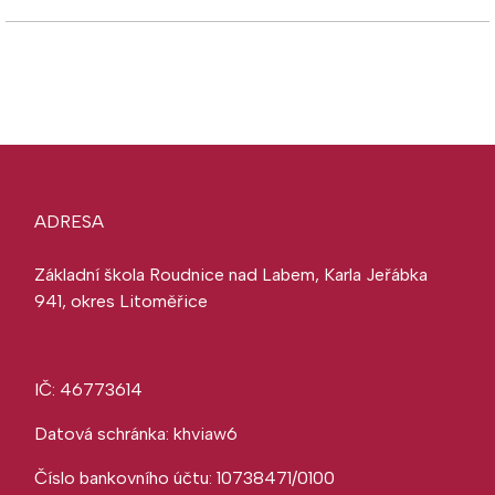
ADRESA
Základní škola Roudnice nad Labem, Karla Jeřábka
941, okres Litoměřice
IČ: 46773614
Datová schránka: khviaw6
Číslo bankovního účtu: 10738471/0100