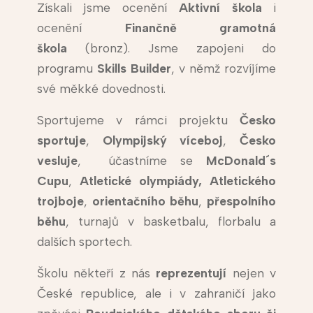
Získali jsme ocenění
Aktivní škola
i
ocenění
Finančně gramotná
škola
(bronz). Jsme zapojeni do
programu
Skills Builder
, v němž rozvíjíme
své měkké dovednosti.
Sportujeme v rámci projektu
Česko
sportuje
,
Olympijský víceboj
,
Česko
vesluje
, účastníme se
McDonald´s
Cupu
,
Atletické olympiády,
Atletického
trojboje
,
orientačního běhu
,
přespolního
běhu
, turnajů v basketbalu, florbalu a
dalších sportech.
Školu někteří z nás
reprezentují
nejen v
České republice, ale i v zahraničí jako