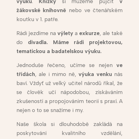
výuku
.
Knížky
si můžeme půjčit
v
žákovské
knihovně
nebo ve čtenářském
koutku v 1. patře.
Rádi jezdíme na
výlety
a
exkurze
, ale také
do
divadla. Máme rádi projektovou,
tematickou a badatelskou výuku.
Jednoduše řečeno, učíme se nejen
ve
třídách
, ale i mimo ně,
výuka venku
nás
baví. Vždyť už velký učitel národů říkal, že
se člověk učí nápodobou, získáváním
zkušeností a propojováním teorií s praxí. A
nejen o to se snažíme i my.
Naše škola si dlouhodobě zakládá na
poskytování kvalitního vzdělání,