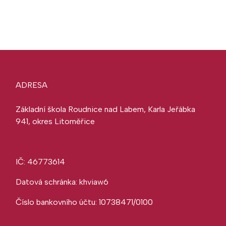
ADRESA
Základní škola Roudnice nad Labem, Karla Jeřábka
941, okres Litoměřice
IČ: 46773614
Datová schránka: khviaw6
Číslo bankovního účtu: 10738471/0100