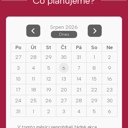
Co plánujeme?
Srpen 2026
Dnes
Po
Út
St
Čt
Pá
So
Ne
27
28
29
30
31
1
2
3
4
5
6
7
8
9
10
11
12
13
14
15
16
17
18
19
20
21
22
23
24
25
26
27
28
29
30
31
1
2
3
4
5
6
V tomto měsíci neprobíhají žádné akce