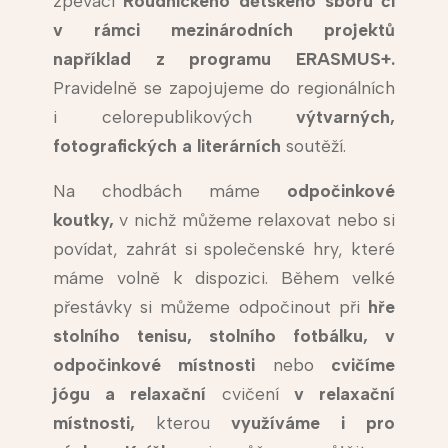
zpěváci
Roudnického dětského sboru či
v rámci mezinárodních projektů
například z programu ERASMUS+.
Pravidelně se zapojujeme do regionálních
i celorepublikových
výtvarných,
fotografických a literárních
soutěží.
Na chodbách máme
odpočinkové
koutky,
v nichž můžeme relaxovat nebo si
povídat, zahrát si společenské hry, které
máme volně k dispozici. Během velké
přestávky si můžeme odpočinout při
hře
stolního tenisu, stolního fotbálku, v
odpočinkové místnosti
nebo
cvičíme
jógu a relaxační
cvičení
v relaxační
místnosti,
kterou
využíváme i pro