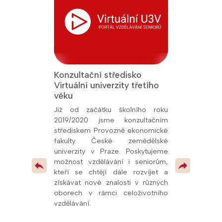
Konzultační středisko
Jsme Fakult
Virtuální univerzity třetího
Přírodověde
 titul Aktivní
věku
Univerzity K
26, udělený
oly.cz. Toto
Již od začátku školního roku
Od prosince 
kem naší snahy
2019/2020 jsme konzultačním
fakultní ško
ní vzdělávání a
střediskem Provozně ekonomické
potvrzuje kval
olupráce s
fakulty České zemědělské
spolupráci s u
í, že se řadíme
univerzity v Praze. Poskytujeme
mimo jiné
v celé republice
možnost vzdělávání i seniorům,
pedagogům
 pokračovat v
kteří se chtějí dále rozvíjet a
odborných pr
 vzdělávacími
získávat nové znalosti v různých
dalších vzdě
oborech v rámci celoživotního
oblasti přírodn
vzdělávání.