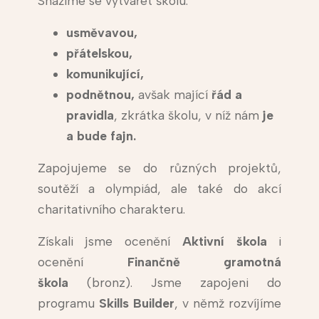
Snažíme se vytvářet školu:
usměvavou,
přátelskou,
komunikující,
podnětnou,
avšak mající
řád a
pravidla
, zkrátka školu, v níž nám
je
a bude fajn.
Zapojujeme se do různých projektů,
soutěží a olympiád, ale také do akcí
charitativního charakteru.
Získali jsme ocenění
Aktivní škola
i
ocenění
Finančně gramotná
škola
(bronz). Jsme zapojeni do
programu
Skills Builder
, v němž rozvíjíme