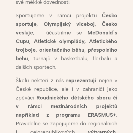
své měkké dovednosti.
Sportujeme v rámci projektu
Česko
sportuje
,
Olympijský víceboj
,
Česko
vesluje
, účastníme se
McDonald´s
Cupu
,
Atletické olympiády,
Atletického
trojboje
,
orientačního běhu
,
přespolního
běhu
, turnajů v basketbalu, florbalu a
dalších sportech.
Školu někteří z nás
reprezentují
nejen v
České republice, ale i v zahraničí jako
zpěváci
Roudnického dětského sboru či
v rámci mezinárodních projektů
například z programu ERASMUS+.
Pravidelně se zapojujeme do regionálních
i celorepublikových
výtvarných,