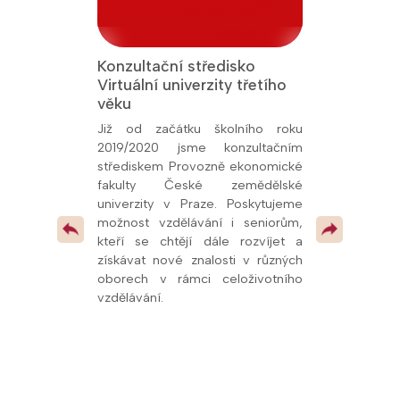
Konzultační středisko
Jsme Fakult
Virtuální univerzity třetího
Přírodověde
 titul Aktivní
věku
Univerzity K
26, udělený
oly.cz. Toto
Již od začátku školního roku
Od prosince 
kem naší snahy
2019/2020 jsme konzultačním
fakultní ško
ní vzdělávání a
střediskem Provozně ekonomické
potvrzuje kval
olupráce s
fakulty České zemědělské
spolupráci s u
í, že se řadíme
univerzity v Praze. Poskytujeme
mimo jiné
v celé republice
možnost vzdělávání i seniorům,
pedagogům
 pokračovat v
kteří se chtějí dále rozvíjet a
odborných pr
 vzdělávacími
získávat nové znalosti v různých
dalších vzdě
oborech v rámci celoživotního
oblasti přírodn
vzdělávání.