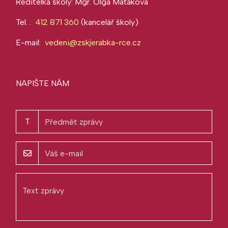
Ředitelka školy: Mgr. Olga Maťáková
Tel. :
412 871 360
(kancelář školy)
E-mail:
vedeni@zskjerabka-rce.cz
NAPIŠTE NÁM
T