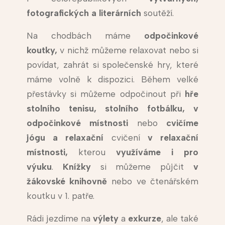
fotografických a literárních
soutěží.
Na chodbách máme
odpočinkové
koutky,
v nichž můžeme relaxovat nebo si
povídat, zahrát si společenské hry, které
máme volně k dispozici. Během velké
přestávky si můžeme odpočinout při
hře
stolního tenisu, stolního fotbálku, v
odpočinkové místnosti
nebo
cvičíme
jógu a relaxační
cvičení
v relaxační
místnosti,
kterou
využíváme i pro
výuku
.
Knížky
si můžeme půjčit
v
žákovské
knihovně
nebo ve čtenářském
koutku v 1. patře.
Rádi jezdíme na
výlety
a
exkurze
, ale také