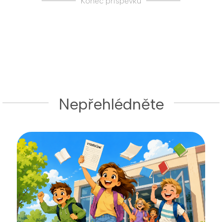
Konec příspěvku
Nepřehlédněte