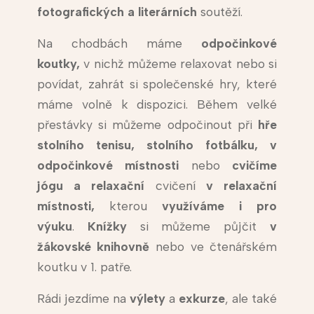
fotografických a literárních
soutěží.
Na chodbách máme
odpočinkové
koutky,
v nichž můžeme relaxovat nebo si
povídat, zahrát si společenské hry, které
máme volně k dispozici. Během velké
přestávky si můžeme odpočinout při
hře
stolního tenisu, stolního fotbálku, v
odpočinkové místnosti
nebo
cvičíme
jógu a relaxační
cvičení
v relaxační
místnosti,
kterou
využíváme i pro
výuku
.
Knížky
si můžeme půjčit
v
žákovské
knihovně
nebo ve čtenářském
koutku v 1. patře.
Rádi jezdíme na
výlety
a
exkurze
, ale také