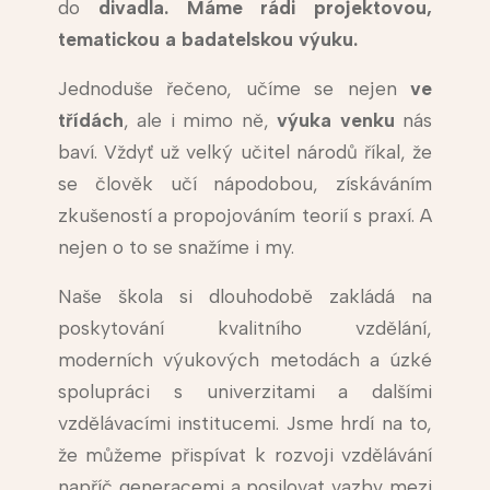
do
divadla. Máme rádi projektovou,
tematickou a badatelskou výuku.
Jednoduše řečeno, učíme se nejen
ve
třídách
, ale i mimo ně,
výuka venku
nás
baví. Vždyť už velký učitel národů říkal, že
se člověk učí nápodobou, získáváním
zkušeností a propojováním teorií s praxí. A
nejen o to se snažíme i my.
Naše škola si dlouhodobě zakládá na
poskytování kvalitního vzdělání,
moderních výukových metodách a úzké
spolupráci s univerzitami a dalšími
vzdělávacími institucemi. Jsme hrdí na to,
že můžeme přispívat k rozvoji vzdělávání
napříč generacemi a posilovat vazby mezi