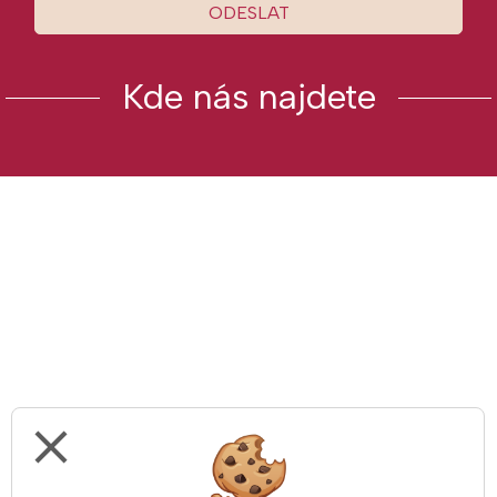
ODESLAT
Kde nás najdete
close