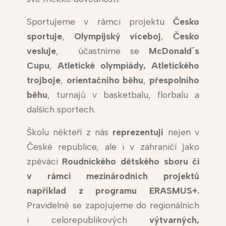
Sportujeme v rámci projektu
Česko
sportuje
,
Olympijský víceboj
,
Česko
vesluje
, účastníme se
McDonald´s
Cupu
,
Atletické olympiády,
Atletického
trojboje
,
orientačního běhu
,
přespolního
běhu
, turnajů v basketbalu, florbalu a
dalších sportech.
Školu někteří z nás
reprezentují
nejen v
České republice, ale i v zahraničí jako
zpěváci
Roudnického dětského sboru či
v rámci mezinárodních projektů
například z programu ERASMUS+.
Pravidelně se zapojujeme do regionálních
i celorepublikových
výtvarných,