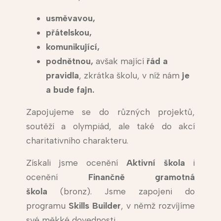
usměvavou,
přátelskou,
komunikující,
podnětnou,
avšak mající
řád a
pravidla
, zkrátka školu, v níž nám
je
a bude fajn.
Zapojujeme se do různých projektů,
soutěží a olympiád, ale také do akcí
charitativního charakteru.
Získali jsme ocenění
Aktivní škola
i
ocenění
Finančně gramotná
škola
(bronz). Jsme zapojeni do
programu
Skills Builder
, v němž rozvíjíme
své měkké dovednosti.