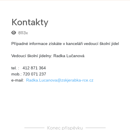
Kontakty
8113x
Případné informace získáte v kanceláři vedoucí školní jídelny:
Vedoucí školní jídelny: Radka Lučanová
tel. :   412 871 364
mob.: 720 071 237
e-mail: 
Radka.Lucanova@zskjerabka-rce.cz
Konec příspěvku