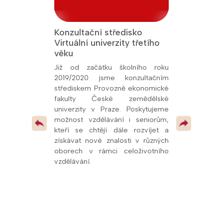
Konzultační středisko
Jsme Fakult
Virtuální univerzity třetího
Přírodověde
 titul Aktivní
věku
Univerzity K
26, udělený
oly.cz. Toto
Již od začátku školního roku
Od prosince 
kem naší snahy
2019/2020 jsme konzultačním
fakultní ško
ní vzdělávání a
střediskem Provozně ekonomické
potvrzuje kval
olupráce s
fakulty České zemědělské
spolupráci s u
í, že se řadíme
univerzity v Praze. Poskytujeme
mimo jiné
v celé republice
možnost vzdělávání i seniorům,
pedagogům
 pokračovat v
kteří se chtějí dále rozvíjet a
odborných pr
 vzdělávacími
získávat nové znalosti v různých
dalších vzdě
oborech v rámci celoživotního
oblasti přírodn
vzdělávání.