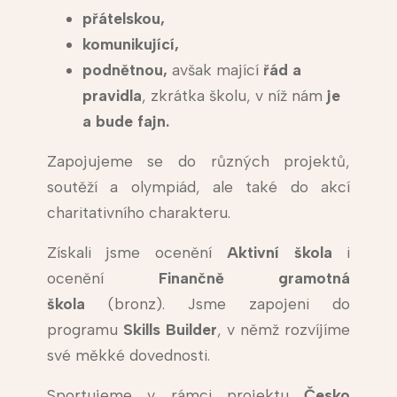
přátelskou,
komunikující,
podnětnou,
avšak mající
řád a
pravidla
, zkrátka školu, v níž nám
je
a bude fajn.
Zapojujeme se do různých projektů,
soutěží a olympiád, ale také do akcí
charitativního charakteru.
Získali jsme ocenění
Aktivní škola
i
ocenění
Finančně gramotná
škola
(bronz). Jsme zapojeni do
programu
Skills Builder
, v němž rozvíjíme
své měkké dovednosti.
Sportujeme v rámci projektu
Česko