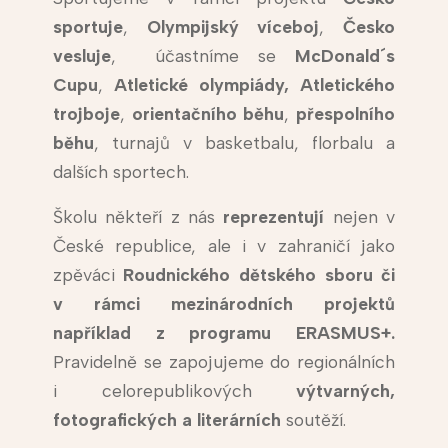
sportuje
,
Olympijský víceboj
,
Česko
vesluje
, účastníme se
McDonald´s
Cupu
,
Atletické olympiády,
Atletického
trojboje
,
orientačního běhu
,
přespolního
běhu
, turnajů v basketbalu, florbalu a
dalších sportech.
Školu někteří z nás
reprezentují
nejen v
České republice, ale i v zahraničí jako
zpěváci
Roudnického dětského sboru či
v rámci mezinárodních projektů
například z programu ERASMUS+.
Pravidelně se zapojujeme do regionálních
i celorepublikových
výtvarných,
fotografických a literárních
soutěží.