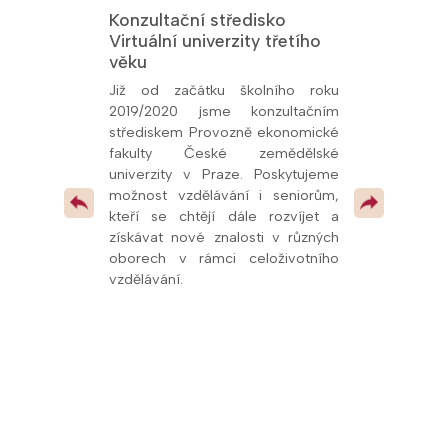
Konzultační středisko
Jsme Fakult
Virtuální univerzity třetího
Přírodověde
 titul Aktivní
věku
Univerzity K
26, udělený
oly.cz. Toto
Již od začátku školního roku
Od prosince 
kem naší snahy
2019/2020 jsme konzultačním
fakultní ško
ní vzdělávání a
střediskem Provozně ekonomické
potvrzuje kval
olupráce s
fakulty České zemědělské
spolupráci s u
í, že se řadíme
univerzity v Praze. Poskytujeme
mimo jiné
v celé republice
možnost vzdělávání i seniorům,
pedagogům
 pokračovat v
kteří se chtějí dále rozvíjet a
odborných pr
 vzdělávacími
získávat nové znalosti v různých
dalších vzdě
oborech v rámci celoživotního
oblasti přírodn
vzdělávání.