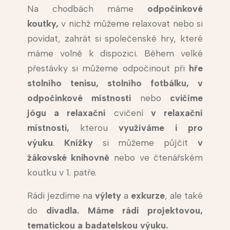
Na chodbách máme
odpočinkové
koutky,
v nichž můžeme relaxovat nebo si
povídat, zahrát si společenské hry, které
máme volně k dispozici. Během velké
přestávky si můžeme odpočinout při
hře
stolního tenisu, stolního fotbálku, v
odpočinkové místnosti
nebo
cvičíme
jógu a relaxační
cvičení
v relaxační
místnosti,
kterou
využíváme i pro
výuku
.
Knížky
si můžeme půjčit
v
žákovské
knihovně
nebo ve čtenářském
koutku v 1. patře.
Rádi jezdíme na
výlety
a
exkurze
, ale také
do
divadla. Máme rádi projektovou,
tematickou a badatelskou výuku.