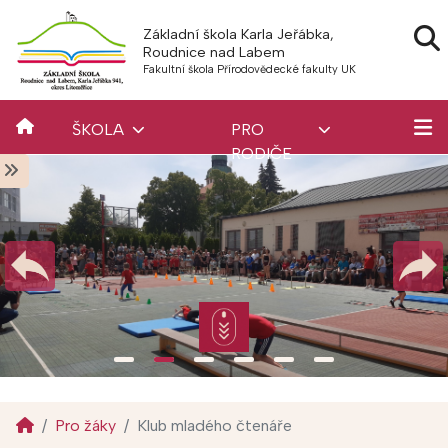
Základní škola Karla Jeřábka,
Roudnice nad Labem
Fakultní škola Přírodovědecké fakulty UK
ŠKOLA
PRO
RODIČE
Pro žáky
Klub mladého čtenáře