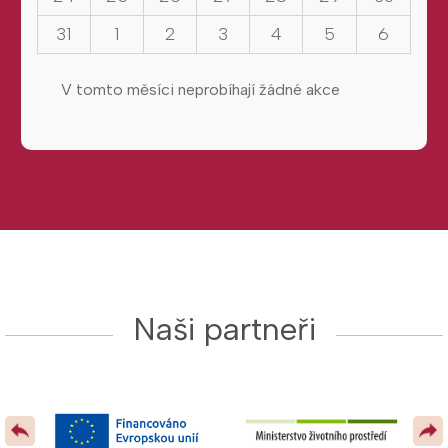
31
1
2
3
4
5
6
V tomto měsíci neprobíhají žádné akce
Naši partneři