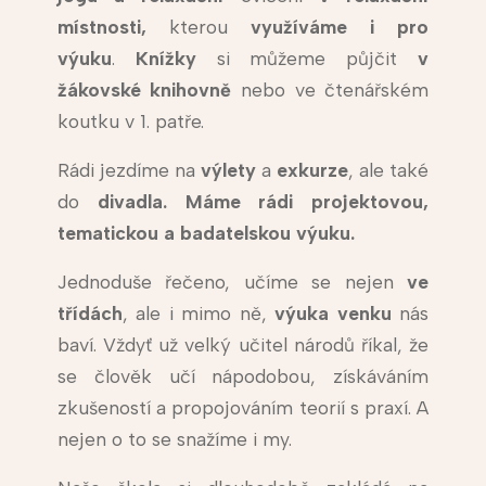
místnosti,
kterou
využíváme i pro
výuku
.
Knížky
si můžeme půjčit
v
žákovské
knihovně
nebo ve čtenářském
koutku v 1. patře.
Rádi jezdíme na
výlety
a
exkurze
, ale také
do
divadla. Máme rádi projektovou,
tematickou a badatelskou výuku.
Jednoduše řečeno, učíme se nejen
ve
třídách
, ale i mimo ně,
výuka venku
nás
baví. Vždyť už velký učitel národů říkal, že
se člověk učí nápodobou, získáváním
zkušeností a propojováním teorií s praxí. A
nejen o to se snažíme i my.