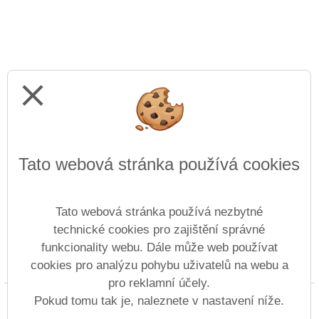
close
Tato webová stránka používá cookies
Tato webová stránka používá nezbytné
technické cookies pro zajištění správné
funkcionality webu. Dále může web používat
cookies pro analýzu pohybu uživatelů na webu a
Prohlášení o přístupnosti
Mapa webu
Cookies
pro reklamní účely.
Copyright © 2019 - 2026 ZŠ Karla Jeřábka, Roudnice &
Pokud tomu tak je, naleznete v nastavení níže.
Vitalex Group
- Tvorba školních webů