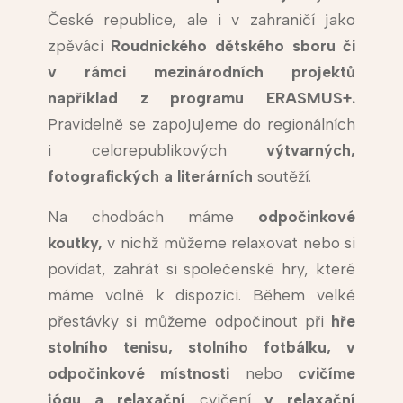
České republice, ale i v zahraničí jako
zpěváci
Roudnického dětského sboru či
v rámci mezinárodních projektů
například z programu ERASMUS+.
Pravidelně se zapojujeme do regionálních
i celorepublikových
výtvarných,
fotografických a literárních
soutěží.
Na chodbách máme
odpočinkové
koutky,
v nichž můžeme relaxovat nebo si
povídat, zahrát si společenské hry, které
máme volně k dispozici. Během velké
přestávky si můžeme odpočinout při
hře
stolního tenisu, stolního fotbálku, v
odpočinkové místnosti
nebo
cvičíme
jógu a relaxační
cvičení
v relaxační