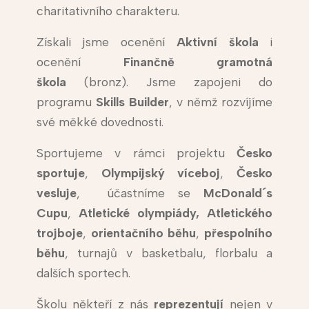
charitativního charakteru.
Získali jsme ocenění
Aktivní škola
i
ocenění
Finančně gramotná
škola
(bronz). Jsme zapojeni do
programu
Skills Builder
, v němž rozvíjíme
své měkké dovednosti.
Sportujeme v rámci projektu
Česko
sportuje
,
Olympijský víceboj
,
Česko
vesluje
, účastníme se
McDonald´s
Cupu
,
Atletické olympiády,
Atletického
trojboje
,
orientačního běhu
,
přespolního
běhu
, turnajů v basketbalu, florbalu a
dalších sportech.
Školu někteří z nás
reprezentují
nejen v