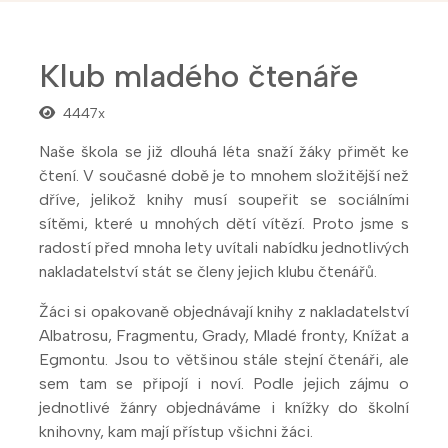
Klub mladého čtenáře
4447x
Naše škola se již dlouhá léta snaží žáky přimět ke
čtení. V současné době je to mnohem složitější než
dříve, jelikož knihy musí soupeřit se sociálními
sítěmi, které u mnohých dětí vítězí. Proto jsme s
radostí před mnoha lety uvítali nabídku jednotlivých
nakladatelství stát se členy jejich klubu čtenářů.
Žáci si opakovaně objednávají knihy z nakladatelství
Albatrosu, Fragmentu, Grady, Mladé fronty, Knížat a
Egmontu. Jsou to většinou stále stejní čtenáři, ale
sem tam se připojí i noví. Podle jejich zájmu o
jednotlivé žánry objednáváme i knížky do školní
knihovny, kam mají přístup všichni žáci.