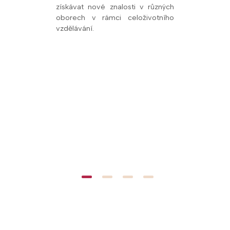
 vzdělávacími
získávat nové znalosti v různých
dalších vzdě
oborech v rámci celoživotního
oblasti přírodn
vzdělávání.