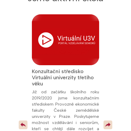
Konzultační středisko
Jsme Fakult
Virtuální univerzity třetího
Přírodověde
 titul Aktivní
věku
Univerzity K
26, udělený
oly.cz. Toto
Již od začátku školního roku
Od prosince 
kem naší snahy
2019/2020 jsme konzultačním
fakultní ško
ní vzdělávání a
střediskem Provozně ekonomické
potvrzuje kval
olupráce s
fakulty České zemědělské
spolupráci s u
í, že se řadíme
univerzity v Praze. Poskytujeme
mimo jiné
v celé republice
možnost vzdělávání i seniorům,
pedagogům
 pokračovat v
kteří se chtějí dále rozvíjet a
odborných pr