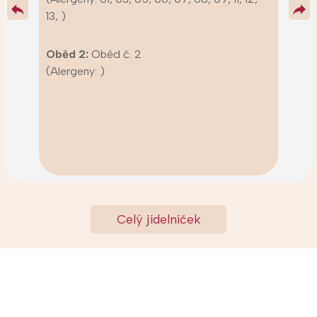
13, )
Oběd 2:
Oběd č. 2
(Alergeny: )
Celý jídelníček