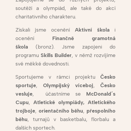
soutěží a olympiád, ale také do akcí
charitativního charakteru.
Získali jsme ocenění
Aktivní škola
i
ocenění
Finančně gramotná
škola
(bronz). Jsme zapojeni do
programu
Skills Builder
, v němž rozvíjíme
své měkké dovednosti.
Sportujeme v rámci projektu
Česko
sportuje
,
Olympijský víceboj
,
Česko
vesluje
, účastníme se
McDonald´s
Cupu
,
Atletické olympiády,
Atletického
trojboje
,
orientačního běhu
,
přespolního
běhu
, turnajů v basketbalu, florbalu a
dalších sportech.