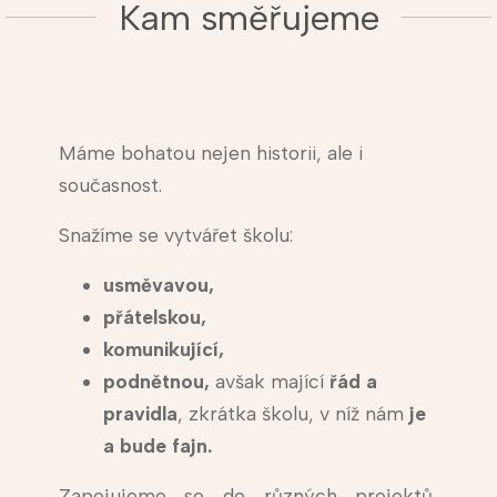
Kam směřujeme
Máme bohatou nejen historii, ale i
současnost.
Snažíme se vytvářet školu:
usměvavou,
přátelskou,
komunikující,
podnětnou,
avšak mající
řád a
pravidla
, zkrátka školu, v níž nám
je
a bude fajn.
Zapojujeme se do různých projektů,