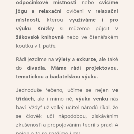
odpočinkové místnosti
nebo
cvičíme
jógu a relaxační
cvičení
v relaxační
místnosti,
kterou
využíváme i pro
výuku
.
Knížky
si můžeme půjčit
v
žákovské
knihovně
nebo ve čtenářském
koutku v 1. patře.
Rádi jezdíme na
výlety
a
exkurze
, ale také
do
divadla. Máme rádi projektovou,
tematickou a badatelskou výuku.
Jednoduše řečeno, učíme se nejen
ve
třídách
, ale i mimo ně,
výuka venku
nás
baví. Vždyť už velký učitel národů říkal, že
se člověk učí nápodobou, získáváním
zkušeností a propojováním teorií s praxí. A
nejen o to se snažíme i my.