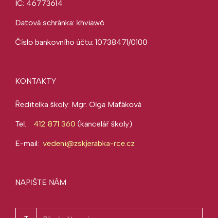
IČ: 46773614
Datová schránka: khviaw6
Číslo bankovního účtu: 10738471/0100
KONTAKTY
Ředitelka školy: Mgr. Olga Maťáková
Tel. :
412 871 360
(kancelář školy)
E-mail:
vedeni@zskjerabka-rce.cz
NAPIŠTE NÁM