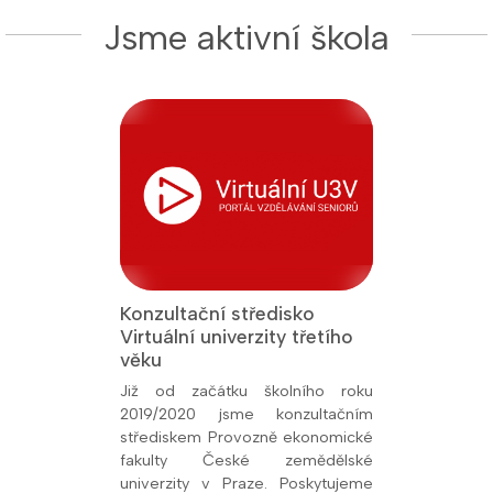
Jsme aktivní škola
Konzultační středisko
Jsme Fakult
Virtuální univerzity třetího
Přírodověde
 titul Aktivní
věku
Univerzity K
26, udělený
oly.cz. Toto
Již od začátku školního roku
Od prosince 
kem naší snahy
2019/2020 jsme konzultačním
fakultní ško
ní vzdělávání a
střediskem Provozně ekonomické
potvrzuje kval
olupráce s
fakulty České zemědělské
spolupráci s u
í, že se řadíme
univerzity v Praze. Poskytujeme
mimo jiné