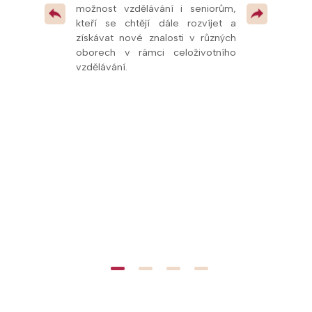
v celé republice
možnost vzdělávání i seniorům,
pedagogům
 pokračovat v
kteří se chtějí dále rozvíjet a
odborných pr
 vzdělávacími
získávat nové znalosti v různých
dalších vzdě
oborech v rámci celoživotního
oblasti přírodn
vzdělávání.