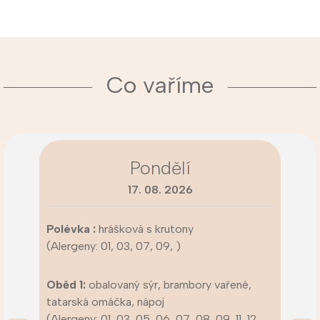
Co vaříme
Pondělí
17. 08. 2026
Polévka :
hrášková s krutony
(Alergeny: 01, 03, 07, 09, )
Oběd 1:
obalovaný sýr, brambory vařené,
tatarská omáčka, nápoj
(Alergeny: 01, 03, 05, 06, 07, 08, 09, 11, 12,