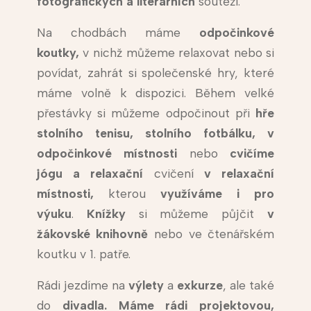
fotografických a literárních
soutěží.
Na chodbách máme
odpočinkové
koutky,
v nichž můžeme relaxovat nebo si
povídat, zahrát si společenské hry, které
máme volně k dispozici. Během velké
přestávky si můžeme odpočinout při
hře
stolního tenisu, stolního fotbálku, v
odpočinkové místnosti
nebo
cvičíme
jógu a relaxační
cvičení
v relaxační
místnosti,
kterou
využíváme i pro
výuku
.
Knížky
si můžeme půjčit
v
žákovské
knihovně
nebo ve čtenářském
koutku v 1. patře.
Rádi jezdíme na
výlety
a
exkurze
, ale také
do
divadla. Máme rádi projektovou,