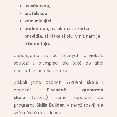
usměvavou,
přátelskou,
komunikující,
podnětnou,
avšak mající
řád a
pravidla
, zkrátka školu, v níž nám
je
a bude fajn.
Zapojujeme se do různých projektů,
soutěží a olympiád, ale také do akcí
charitativního charakteru.
Získali jsme ocenění
Aktivní škola
i
ocenění
Finančně gramotná
škola
(bronz). Jsme zapojeni do
programu
Skills Builder
, v němž rozvíjíme
své měkké dovednosti.