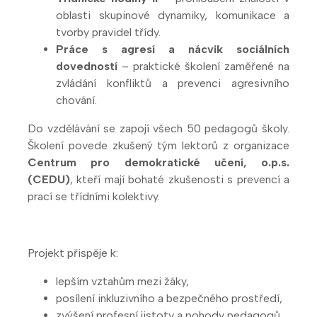
oblasti skupinové dynamiky, komunikace a
tvorby pravidel třídy.
Práce s agresí a nácvik sociálních
dovedností
– praktické školení zaměřené na
zvládání konfliktů a prevenci agresivního
chování.
Do vzdělávání se zapojí všech 50 pedagogů školy.
Školení povede zkušený tým lektorů z organizace
Centrum pro demokratické učení, o.p.s.
(CEDU)
, kteří mají bohaté zkušenosti s prevencí a
prací se třídními kolektivy.
Projekt přispěje k:
lepším vztahům mezi žáky,
posílení inkluzivního a bezpečného prostředí,
zvýšení profesní jistoty a pohody pedagogů,