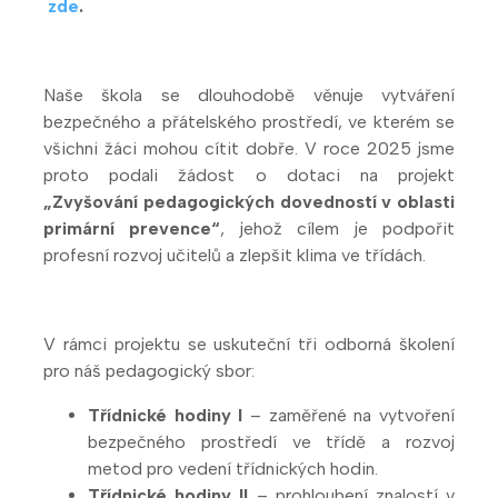
zde
.
Naše škola se dlouhodobě věnuje vytváření
bezpečného a přátelského prostředí, ve kterém se
všichni žáci mohou cítit dobře. V roce 2025 jsme
proto podali žádost o dotaci na projekt
„Zvyšování pedagogických dovedností v oblasti
primární prevence“
, jehož cílem je podpořit
profesní rozvoj učitelů a zlepšit klima ve třídách.
V rámci projektu se uskuteční tři odborná školení
pro náš pedagogický sbor:
Třídnické hodiny I
– zaměřené na vytvoření
bezpečného prostředí ve třídě a rozvoj
metod pro vedení třídnických hodin.
Třídnické hodiny II
– prohloubení znalostí v