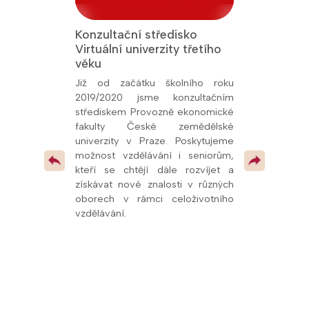
Konzultační středisko
Jsme Fakult
Virtuální univerzity třetího
Přírodověde
 titul Aktivní
věku
Univerzity K
26, udělený
oly.cz. Toto
Již od začátku školního roku
Od prosince 
kem naší snahy
2019/2020 jsme konzultačním
fakultní ško
ní vzdělávání a
střediskem Provozně ekonomické
potvrzuje kval
olupráce s
fakulty České zemědělské
spolupráci s u
í, že se řadíme
univerzity v Praze. Poskytujeme
mimo jiné
v celé republice
možnost vzdělávání i seniorům,
pedagogům
 pokračovat v
kteří se chtějí dále rozvíjet a
odborných pr
 vzdělávacími
získávat nové znalosti v různých
dalších vzdě
oborech v rámci celoživotního
oblasti přírodn
vzdělávání.