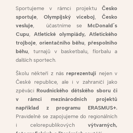
Sportujeme v rámci projektu
Česko
sportuje
,
Olympijský víceboj
,
Česko
vesluje
, účastníme se
McDonald´s
Cupu
,
Atletické olympiády,
Atletického
trojboje
,
orientačního běhu
,
přespolního
běhu
, turnajů v basketbalu, florbalu a
dalších sportech.
Školu někteří z nás
reprezentují
nejen v
České republice, ale i v zahraničí jako
zpěváci
Roudnického dětského sboru či
v rámci mezinárodních projektů
například z programu ERASMUS+.
Pravidelně se zapojujeme do regionálních
i celorepublikových
výtvarných,