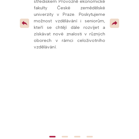
ní vzdělávání a
střediskem Provozně ekonomické
potvrzuje kval
olupráce s
fakulty České zemědělské
spolupráci s u
í, že se řadíme
univerzity v Praze. Poskytujeme
mimo jiné
v celé republice
možnost vzdělávání i seniorům,
pedagogům
 pokračovat v
kteří se chtějí dále rozvíjet a
odborných pr
 vzdělávacími
získávat nové znalosti v různých
dalších vzdě
oborech v rámci celoživotního
oblasti přírodn
vzdělávání.