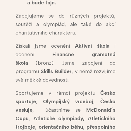
a bude fajn.
Zapojujeme se do různých projektů,
soutěží a olympiád, ale také do akcí
charitativního charakteru.
Získali jsme ocenění
Aktivní škola
i
ocenění
Finančně gramotná
škola
(bronz). Jsme zapojeni do
programu
Skills Builder
, v němž rozvíjíme
své měkké dovednosti.
Sportujeme v rámci projektu
Česko
sportuje
,
Olympijský víceboj
,
Česko
vesluje
, účastníme se
McDonald´s
Cupu
,
Atletické olympiády,
Atletického
trojboje
,
orientačního běhu
,
přespolního