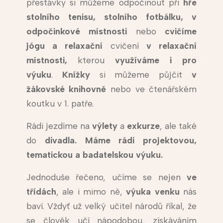
přestávky si můžeme odpočinout při
hře
stolního tenisu, stolního fotbálku, v
odpočinkové místnosti
nebo
cvičíme
jógu a relaxační
cvičení
v relaxační
místnosti,
kterou
využíváme i pro
výuku
.
Knížky
si můžeme půjčit
v
žákovské
knihovně
nebo ve čtenářském
koutku v 1. patře.
Rádi jezdíme na
výlety
a
exkurze
, ale také
do
divadla. Máme rádi projektovou,
tematickou a badatelskou výuku.
Jednoduše řečeno, učíme se nejen
ve
třídách
, ale i mimo ně,
výuka venku
nás
baví. Vždyť už velký učitel národů říkal, že
se člověk učí nápodobou, získáváním