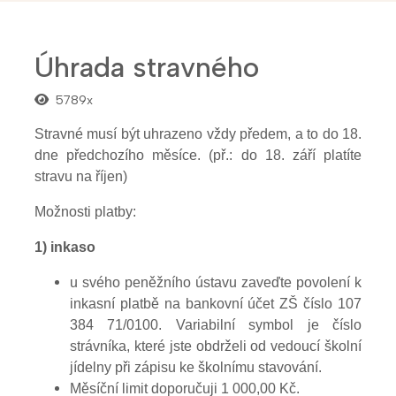
Úhrada stravného
5789x
Stravné musí být uhrazeno vždy předem, a to do 18.
dne předchozího měsíce. (př.: do 18. září platíte
stravu na říjen)
Možnosti platby:
1) inkaso
u svého peněžního ústavu zaveďte povolení k
inkasní platbě na bankovní účet ZŠ číslo 107
384 71/0100. Variabilní symbol je číslo
strávníka, které jste obdrželi od vedoucí školní
jídelny při zápisu ke školnímu stavování.
Měsíční limit doporučuji 1 000,00 Kč.