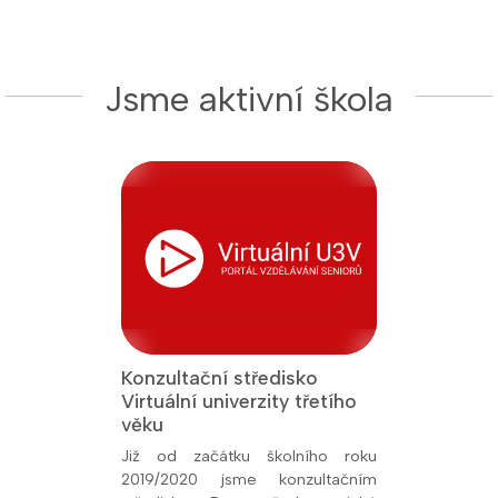
Jsme aktivní škola
Konzultační středisko
Jsme Fakult
Virtuální univerzity třetího
Přírodověde
 titul Aktivní
věku
Univerzity K
26, udělený
oly.cz. Toto
Již od začátku školního roku
Od prosince 
kem naší snahy
2019/2020 jsme konzultačním
fakultní ško