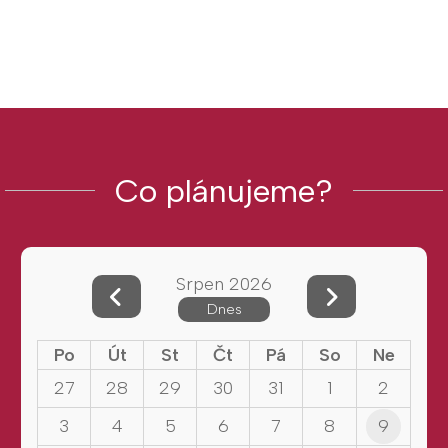
Co plánujeme?
Srpen 2026
Dnes
Po
Út
St
Čt
Pá
So
Ne
27
28
29
30
31
1
2
3
4
5
6
7
8
9