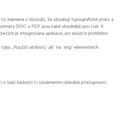
o zejména z důvodů, že obsahují typografické prvky a
Formáty DOC a PDF jsou také vhodnější pro tisk. K
ch je integrována aplikace, jež slouží k prohlížení
ypu „Použití atributů ´alt´ na ´img´ elementech.
 s Vaší žádostí či oznámením ohledně přístupnosti