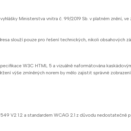
yhlášky Ministerstva vnitra č. 99/2019 Sb. v platném znění, ve 
resa slouží pouze pro řešení technických, nikoli obsahových zá
 specifikace W3C HTML 5 a vizuálně naformátována kaskádovými 
ení výše zmíněných norem by mělo zajistit správné zobrazení 
1 549 V2 1.2 a standardem WCAG 2.1 z důvodu nedostatečně p