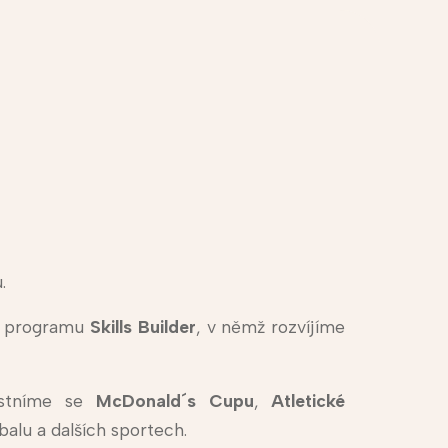
.
o programu
Skills Builder
, v němž rozvíjíme
stníme se
McDonald´s Cupu
,
Atletické
rbalu a dalších sportech.