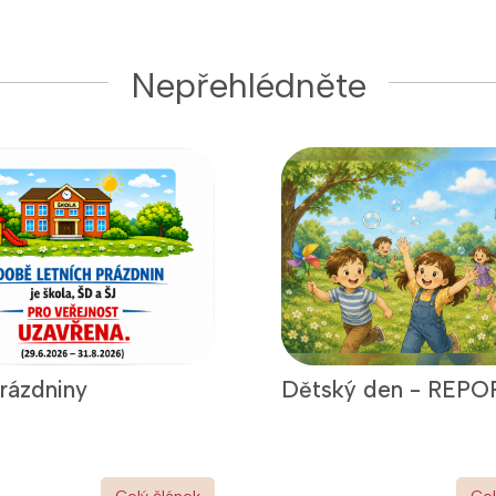
Nepřehlédněte
prázdniny
Dětský den - REPO
Celý článek
Cel