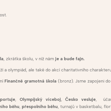
ost.
la
, zkrátka školu, v níž nám
je a bude fajn.
 a olympiád, ale také do akcí charitativního charakteru
ní
Finančně gramotná škola
(bronz). Jsme zapojeni d
portuje
,
Olympijský víceboj
,
Česko vesluje
, úča
ního běhu
,
přespolního běhu
, turnajů v basketbalu, flo