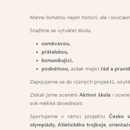
Máme bohatou nejen historii, ale i současn
Snažíme se vytvářet školu:
usměvavou,
přátelskou,
komunikující,
podnětnou,
avšak mající
řád a pravid
Zapojujeme se do různých projektů, soutěží
Získali jsme ocenění
Aktivní škola
i oceně
své měkké dovednosti.
Sportujeme v rámci projektu
Česko s
olympiády,
Atletického trojboje
,
orientač