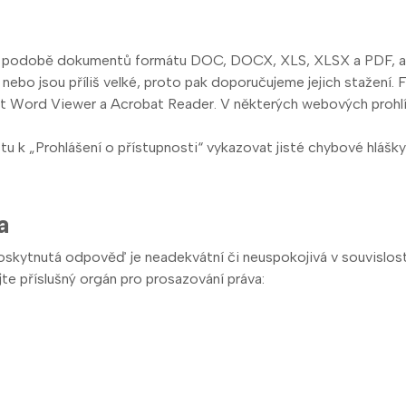
i v podobě dokumentů formátu DOC, DOCX, XLS, XLSX a PDF, a t
bo jsou příliš velké, proto pak doporučujeme jejich stažení. 
Word Viewer a Acrobat Reader. V některých webových prohlížečí
k „Prohlášení o přístupnosti“ vykazovat jisté chybové hlášky t
a
kytnutá odpověď je neadekvátní či neuspokojivá v souvislosti
te příslušný orgán pro prosazování práva: