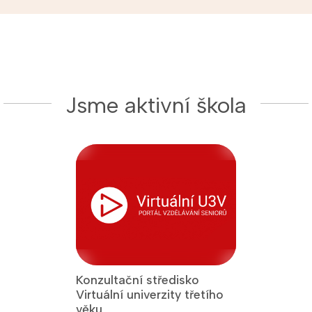
Jsme aktivní škola
Konzultační středisko
Jsme Fakult
Virtuální univerzity třetího
Přírodověde
 titul Aktivní
věku
Univerzity K