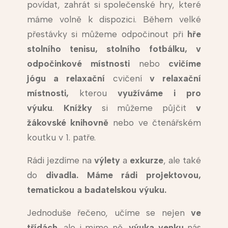
povídat, zahrát si společenské hry, které
máme volně k dispozici. Během velké
přestávky si můžeme odpočinout při
hře
stolního tenisu, stolního fotbálku, v
odpočinkové místnosti
nebo
cvičíme
jógu a relaxační
cvičení
v relaxační
místnosti,
kterou
využíváme i pro
výuku
.
Knížky
si můžeme půjčit
v
žákovské
knihovně
nebo ve čtenářském
koutku v 1. patře.
Rádi jezdíme na
výlety
a
exkurze
, ale také
do
divadla. Máme rádi projektovou,
tematickou a badatelskou výuku.
Jednoduše řečeno, učíme se nejen
ve
třídách
, ale i mimo ně,
výuka venku
nás