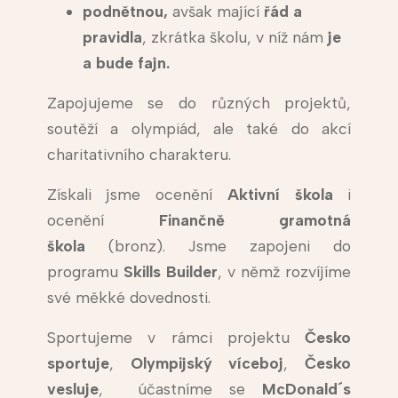
podnětnou,
avšak mající
řád a
pravidla
, zkrátka školu, v níž nám
je
a bude fajn.
Zapojujeme se do různých projektů,
soutěží a olympiád, ale také do akcí
charitativního charakteru.
Získali jsme ocenění
Aktivní škola
i
ocenění
Finančně gramotná
škola
(bronz). Jsme zapojeni do
programu
Skills Builder
, v němž rozvíjíme
své měkké dovednosti.
Sportujeme v rámci projektu
Česko
sportuje
,
Olympijský víceboj
,
Česko
vesluje
, účastníme se
McDonald´s