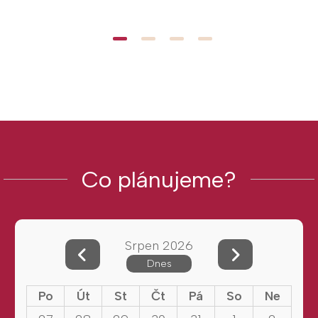
Co plánujeme?
Srpen 2026
Dnes
Po
Út
St
Čt
Pá
So
Ne