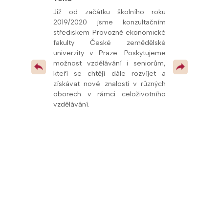
26, udělený
oly.cz. Toto
Již od začátku školního roku
Od prosince 
kem naší snahy
2019/2020 jsme konzultačním
fakultní ško
ní vzdělávání a
střediskem Provozně ekonomické
potvrzuje kval
olupráce s
fakulty České zemědělské
spolupráci s u
í, že se řadíme
univerzity v Praze. Poskytujeme
mimo jiné
v celé republice
možnost vzdělávání i seniorům,
pedagogům
 pokračovat v
kteří se chtějí dále rozvíjet a
odborných pr
 vzdělávacími
získávat nové znalosti v různých
dalších vzdě
oborech v rámci celoživotního
oblasti přírodn
vzdělávání.