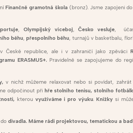
ní
Finančně gramotná škola
(bronz). Jsme zapojeni d
portuje
,
Olympijský víceboj
,
Česko vesluje
, úča
ního běhu
,
přespolního běhu
, turnajů v basketbalu, flo
v České republice, ale i v zahraničí jako zpěváci
programu ERASMUS+.
Pravidelně se zapojujeme do regi
y,
v nichž můžeme relaxovat nebo si povídat, zahrát
eme odpočinout při
hře stolního tenisu, stolního fotbá
tnosti,
kterou
využíváme i pro výuku
.
Knížky
si můž
é do
divadla. Máme rádi projektovou, tematickou a bad