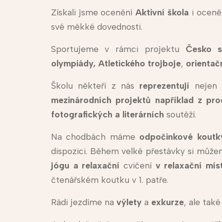
Získali jsme ocenění
Aktivní škola
i oceně
své měkké dovednosti.
Sportujeme v rámci projektu
Česko s
olympiády,
Atletického trojboje
,
orientač
Školu někteří z nás
reprezentují
nejen 
mezinárodních projektů například z 
fotografických a literárních
soutěží.
Na chodbách máme
odpočinkové koutk
dispozici. Během velké přestávky si můž
jógu a relaxační
cvičení
v relaxační mís
čtenářském koutku v 1. patře.
Rádi jezdíme na
výlety
a
exkurze
, ale tak