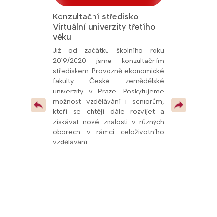
Konzultační středisko
Jsme Fakult
Virtuální univerzity třetího
Přírodověde
 titul Aktivní
věku
Univerzity K
26, udělený
oly.cz. Toto
Již od začátku školního roku
Od prosince 
kem naší snahy
2019/2020 jsme konzultačním
fakultní ško
ní vzdělávání a
střediskem Provozně ekonomické
potvrzuje kval
olupráce s
fakulty České zemědělské
spolupráci s u
í, že se řadíme
univerzity v Praze. Poskytujeme
mimo jiné
v celé republice
možnost vzdělávání i seniorům,
pedagogům
 pokračovat v
kteří se chtějí dále rozvíjet a
odborných pr
 vzdělávacími
získávat nové znalosti v různých
dalších vzdě
oborech v rámci celoživotního
oblasti přírodn
vzdělávání.