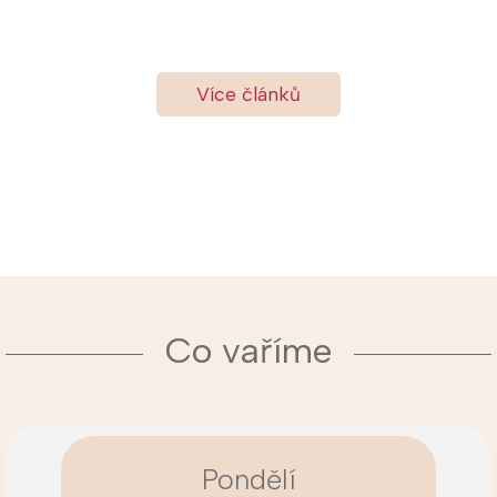
Více článků
Co vaříme
Pondělí