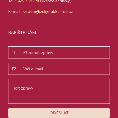
Tel. :
412 871 360
(kancelář školy)
E-mail:
vedeni@zskjerabka-rce.cz
NAPIŠTE NÁM
T
ODESLAT