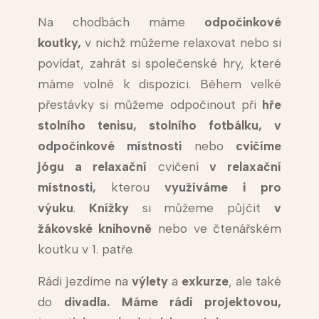
Na chodbách máme
odpočinkové
koutky,
v nichž můžeme relaxovat nebo si
povídat, zahrát si společenské hry, které
máme volně k dispozici. Během velké
přestávky si můžeme odpočinout při
hře
stolního tenisu, stolního fotbálku, v
odpočinkové místnosti
nebo
cvičíme
jógu a relaxační
cvičení
v relaxační
místnosti,
kterou
využíváme i pro
výuku
.
Knížky
si můžeme půjčit
v
žákovské
knihovně
nebo ve čtenářském
koutku v 1. patře.
Rádi jezdíme na
výlety
a
exkurze
, ale také
do
divadla. Máme rádi projektovou,