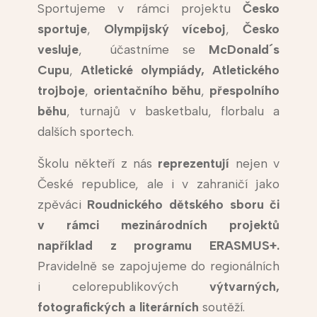
Sportujeme v rámci projektu
Česko
sportuje
,
Olympijský víceboj
,
Česko
vesluje
, účastníme se
McDonald´s
Cupu
,
Atletické olympiády,
Atletického
trojboje
,
orientačního běhu
,
přespolního
běhu
, turnajů v basketbalu, florbalu a
dalších sportech.
Školu někteří z nás
reprezentují
nejen v
České republice, ale i v zahraničí jako
zpěváci
Roudnického dětského sboru či
v rámci mezinárodních projektů
například z programu ERASMUS+.
Pravidelně se zapojujeme do regionálních
i celorepublikových
výtvarných,
fotografických a literárních
soutěží.