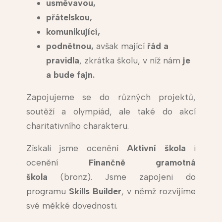
usměvavou,
přátelskou,
komunikující,
podnětnou,
avšak mající
řád a
pravidla
, zkrátka školu, v níž nám
je
a bude fajn.
Zapojujeme se do různých projektů,
soutěží a olympiád, ale také do akcí
charitativního charakteru.
Získali jsme ocenění
Aktivní škola
i
ocenění
Finančně gramotná
škola
(bronz). Jsme zapojeni do
programu
Skills Builder
, v němž rozvíjíme
své měkké dovednosti.