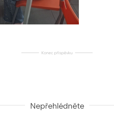
Konec příspěvku
Nepřehlédněte