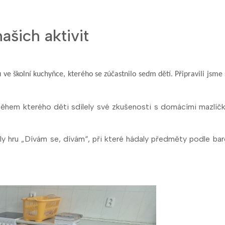
ašich aktivit
ve školní kuchyňce, kterého se zúčastnilo sedm dětí. Připravili jsme s
 během kterého děti sdílely své zkušenosti s domácími mazlíč
ály hru „Dívám se, dívám“, při které hádaly předměty podle bare