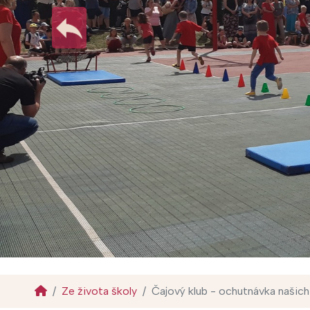
Ze života školy
Čajový klub - ochutnávka našich 