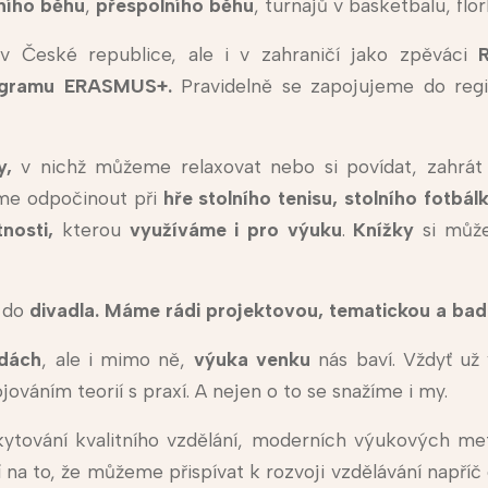
ního běhu
,
přespolního běhu
, turnajů v basketbalu, flo
v České republice, ale i v zahraničí jako zpěváci
programu ERASMUS+.
Pravidelně se zapojujeme do regi
y,
v nichž můžeme relaxovat nebo si povídat, zahrát
eme odpočinout při
hře stolního tenisu, stolního fotbá
tnosti,
kterou
využíváme i pro výuku
.
Knížky
si můž
é do
divadla. Máme rádi projektovou, tematickou a bad
ídách
, ale i mimo ně,
výuka venku
nás baví. Vždyť už 
váním teorií s praxí. A nejen o to se snažíme i my.
ytování kvalitního vzdělání, moderních výukových me
í na to, že můžeme přispívat k rozvoji vzdělávání napří