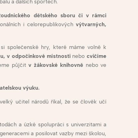
rbalu a dalších sportech.
Roudnického dětského sboru či v rámci
onálních i celorepublikových
výtvarných,
 si společenské hry, které máme volně k
lku, v odpočinkové místnosti
nebo
cvičíme
eme půjčit
v žákovské
knihovně
nebo ve
atelskou výuku.
velký učitel národů říkal, že se člověk učí
todách a úzké spolupráci s univerzitami a
č generacemi a posilovat vazby mezi školou,