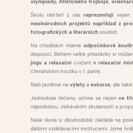
olympiády,
Atletického trojboje
,
orientač
Školu někteří z nás
reprezentují
nejen 
mezinárodních projektů například z 
fotografických a literárních
soutěží.
Na chodbách máme
odpočinkové koutk
dispozici. Během velké přestávky si můž
jógu a relaxační
cvičení
v relaxační mís
čtenářském koutku v 1. patře.
Rádi jezdíme na
výlety
a
exkurze
, ale tak
Jednoduše řečeno, učíme se nejen
ve tř
nápodobou, získáváním zkušeností a propojo
Naše škola si dlouhodobě zakládá na posk
dalšími vzdělávacími institucemi. Jsme hrd