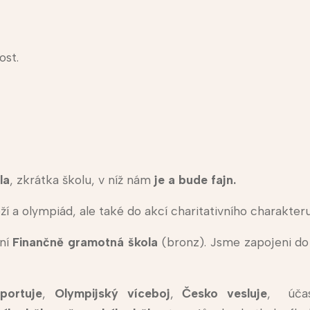
ost.
la
, zkrátka školu, v níž nám
je a bude fajn.
 a olympiád, ale také do akcí charitativního charakteru
ní
Finančně gramotná škola
(bronz). Jsme zapojeni d
portuje
,
Olympijský víceboj
,
Česko vesluje
, úča