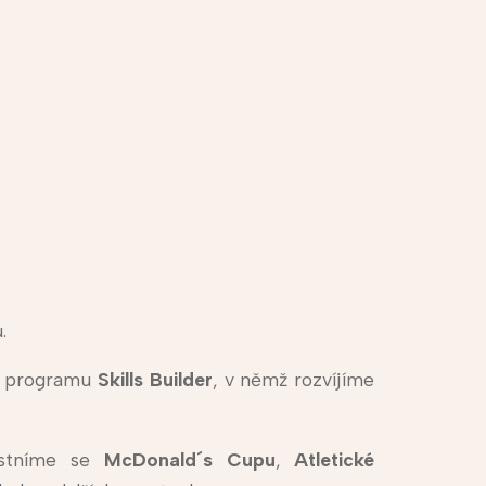
.
o programu
Skills Builder
, v němž rozvíjíme
stníme se
McDonald´s Cupu
,
Atletické