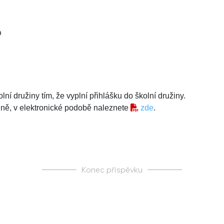
?
í družiny tím, že vyplní přihlášku do školní družiny.
žině, v elektronické podobě naleznete 
zde
.
Konec příspěvku