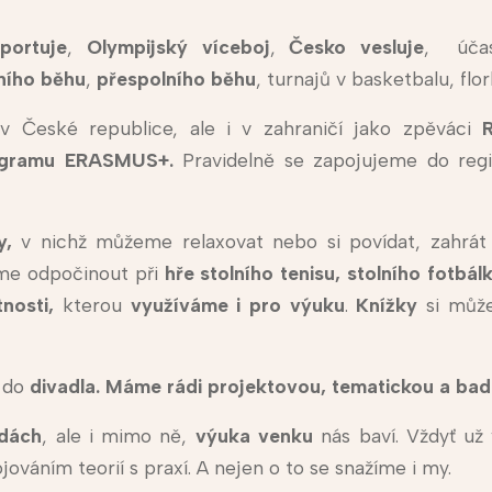
portuje
,
Olympijský víceboj
,
Česko vesluje
, úča
ního běhu
,
přespolního běhu
, turnajů v basketbalu, flo
v České republice, ale i v zahraničí jako zpěváci
programu ERASMUS+.
Pravidelně se zapojujeme do regi
y,
v nichž můžeme relaxovat nebo si povídat, zahrát
eme odpočinout při
hře stolního tenisu, stolního fotbá
tnosti,
kterou
využíváme i pro výuku
.
Knížky
si můž
é do
divadla. Máme rádi projektovou, tematickou a bad
ídách
, ale i mimo ně,
výuka venku
nás baví. Vždyť už 
váním teorií s praxí. A nejen o to se snažíme i my.