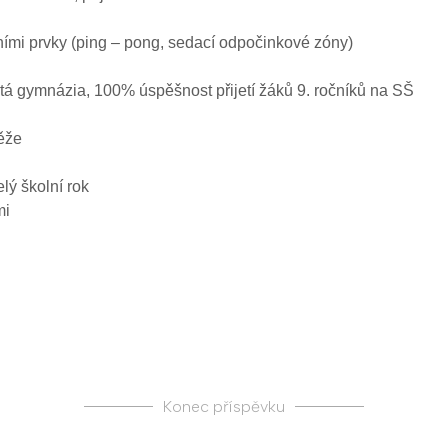
ími prvky (ping – pong, sedací odpočinkové zóny)
letá gymnázia, 100% úspěšnost přijetí žáků 9. ročníků na SŠ
těže
lý školní rok
mi
Konec příspěvku