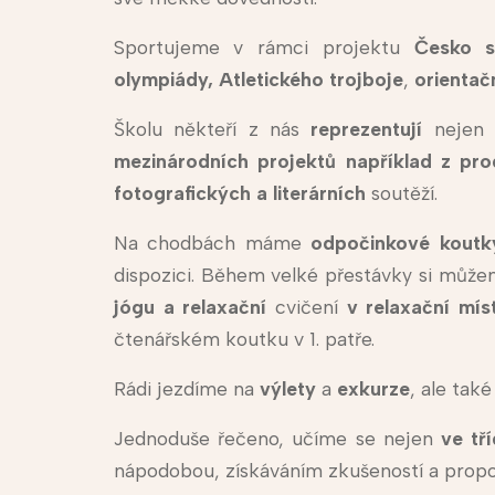
Sportujeme v rámci projektu
Česko s
olympiády,
Atletického trojboje
,
orientač
Školu někteří z nás
reprezentují
nejen 
mezinárodních projektů například z 
fotografických a literárních
soutěží.
Na chodbách máme
odpočinkové koutk
dispozici. Během velké přestávky si můž
jógu a relaxační
cvičení
v relaxační mís
čtenářském koutku v 1. patře.
Rádi jezdíme na
výlety
a
exkurze
, ale tak
Jednoduše řečeno, učíme se nejen
ve tř
nápodobou, získáváním zkušeností a propojo