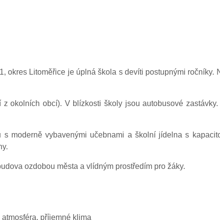
kres Litoměřice je úplná škola s devíti postupnými ročníky. Na 1
z okolních obcí). V blízkosti školy jsou autobusové zastávky.
ů s moderně vybavenými učebnami a školní jídelna s kapacito
ny.
budova ozdobou města a vlídným prostředím pro žáky.
á atmosféra, příjemné klima