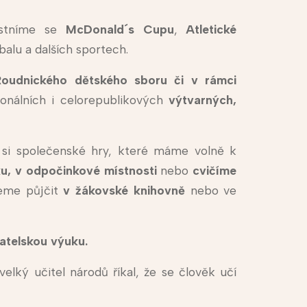
stníme se
McDonald´s Cupu
,
Atletické
rbalu a dalších sportech.
Roudnického dětského sboru či v rámci
onálních i celorepublikových
výtvarných,
 si společenské hry, které máme volně k
lku, v odpočinkové místnosti
nebo
cvičíme
eme půjčit
v žákovské
knihovně
nebo ve
atelskou výuku.
velký učitel národů říkal, že se člověk učí