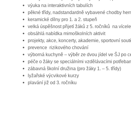
výuka na interaktivních tabulích
pěkné třídy, nadstandardně vybavené chodby hern
keramické dílny pro 1. a 2. stupeň
velká úspěšnost přijetí žáků z 5. ročníků na více
obsáhlá nabídka mimoškolních aktivit
projekty, akce, koncerty, akademie, sportovní sou
prevence rizikového chování
výborná kuchyně – výběr ze dvou jídel ve ŠJ po ce
péče o žáky se speciálními vzdělávacími potřeba
zábavná školní družina (pro žáky 1. – 5. třídy)
lyžařské výcvikové kurzy
plavání již od 3. ročníku