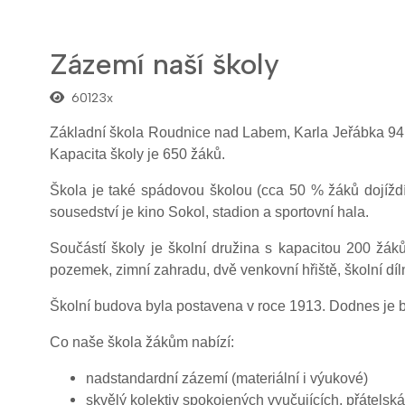
Zázemí naší školy
60123x
Základní škola Roudnice nad Labem, Karla Jeřábka 941, o
Kapacita školy je 650 žáků.
Škola je také spádovou školou (cca 50 % žáků dojíždí 
sousedství je kino Sokol, stadion a sportovní hala.
Součástí školy je školní družina s kapacitou 200 žák
pozemek, zimní zahradu, dvě venkovní hřiště, školní díl
Školní budova byla postavena v roce 1913. Dodnes je 
Co naše škola žákům nabízí:
nadstandardní zázemí (materiální i výukové)
skvělý kolektiv spokojených vyučujících, přátelsk