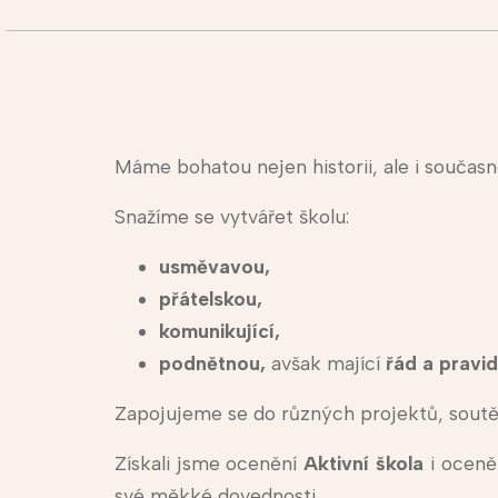
Máme bohatou nejen historii, ale i současn
Snažíme se vytvářet školu:
usměvavou,
přátelskou,
komunikující,
podnětnou,
avšak mající
řád a pravid
Zapojujeme se do různých projektů, soutěží
Získali jsme ocenění
Aktivní škola
i oceně
své měkké dovednosti.