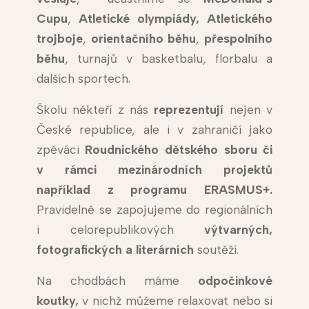
Cupu
,
Atletické olympiády,
Atletického
trojboje
,
orientačního běhu
,
přespolního
běhu
, turnajů v basketbalu, florbalu a
dalších sportech.
Školu někteří z nás
reprezentují
nejen v
České republice, ale i v zahraničí jako
zpěváci
Roudnického dětského sboru či
v rámci mezinárodních projektů
například z programu ERASMUS+.
Pravidelně se zapojujeme do regionálních
i celorepublikových
výtvarných,
fotografických a literárních
soutěží.
Na chodbách máme
odpočinkové
koutky,
v nichž můžeme relaxovat nebo si