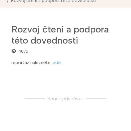
Rozvoj čtení a podpora této dovednosti
Rozvoj čtení a podpora
této dovednosti
407x
reportáž naleznete
zde
.
Konec příspěvku