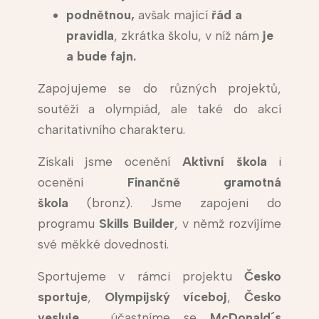
podnětnou,
avšak mající
řád a
pravidla
, zkrátka školu, v níž nám
je
a bude fajn.
Zapojujeme se do různých projektů,
soutěží a olympiád, ale také do akcí
charitativního charakteru.
Získali jsme ocenění
Aktivní škola
i
ocenění
Finančně gramotná
škola
(bronz). Jsme zapojeni do
programu
Skills Builder
, v němž rozvíjíme
své měkké dovednosti.
Sportujeme v rámci projektu
Česko
sportuje
,
Olympijský víceboj
,
Česko
vesluje
, účastníme se
McDonald´s