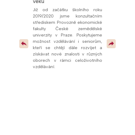
věku
Univerzity K
26, udělený
oly.cz. Toto
Již od začátku školního roku
Od prosince 
kem naší snahy
2019/2020 jsme konzultačním
fakultní ško
ní vzdělávání a
střediskem Provozně ekonomické
potvrzuje kval
olupráce s
fakulty České zemědělské
spolupráci s u
í, že se řadíme
univerzity v Praze. Poskytujeme
mimo jiné
v celé republice
možnost vzdělávání i seniorům,
pedagogům
 pokračovat v
kteří se chtějí dále rozvíjet a
odborných pr
 vzdělávacími
získávat nové znalosti v různých
dalších vzdě
oborech v rámci celoživotního
oblasti přírodn
vzdělávání.