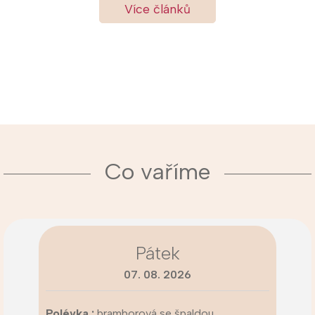
Více článků
Co vaříme
Pátek
07. 08. 2026
Polévka :
bramborová se špaldou