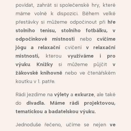
povídat, zahrát si společenské hry, které
máme volně k dispozici. Během velké
přestávky si můžeme odpočinout při
hře
stolního tenisu, stolního fotbálku, v
odpočinkové místnosti
nebo
cvičíme
jógu a relaxační
cvičení
v relaxační
místnosti,
kterou
využíváme i pro
výuku
.
Knížky
si můžeme půjčit
v
žákovské
knihovně
nebo ve čtenářském
koutku v 1. patře.
Rádi jezdíme na
výlety
a
exkurze
, ale také
do
divadla. Máme rádi projektovou,
tematickou a badatelskou výuku.
Jednoduše řečeno, učíme se nejen
ve