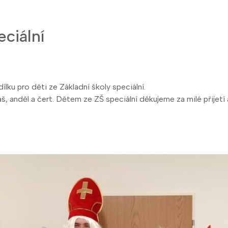
eciální
ílku pro děti ze Základní školy speciální.
láš, anděl a čert. Dětem ze ZŠ speciální děkujeme za milé přijet