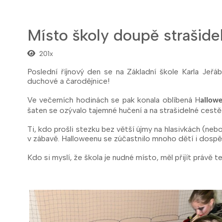
Místo školy doupě strašidel
201x
Poslední říjnový den se na Základní škole Karla Jeř
duchové a čarodějnice!
Ve večerních hodinách se pak konala oblíbená H
allow
šaten se ozývalo tajemné hučení a na strašidelné cestě 
Ti, kdo prošli stezku bez větší újmy na hlasivkách (neb
v zábavě. Halloweenu se zúčastnilo mnoho dětí i dospěl
Kdo si myslí, že škola je nudné místo, měl přijít právě t