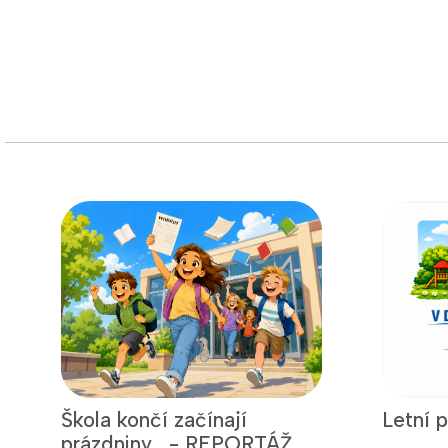
Škola končí začínají
Letní 
prázdniny... - REPORTÁŽ