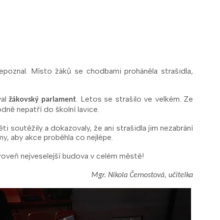
epoznal. Místo žáků se chodbami proháněla strašidla,
val
. Letos se strašilo ve velkém. Ze
žákovský parlament
dně nepatří do školní lavice.
i soutěžily a dokazovaly, že ani strašidla jim nezabrání
y, aby akce proběhla co nejlépe.
e zároveň nejveselejší budova v celém městě!
Mgr. Nikola Černostová, učitelka