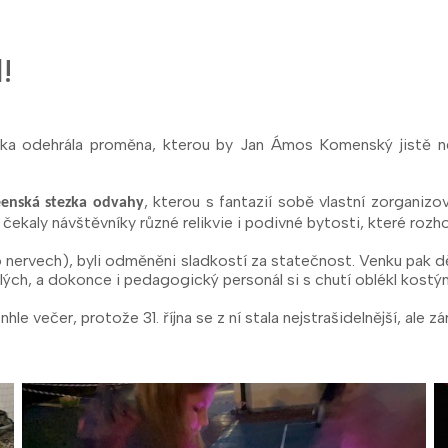
!
ábka odehrála proměna, kterou by Jan Ámos Komenský jistě n
, kterou s fantazií sobě vlastní zorganizo
eenská stezka odvahy
čekaly návštěvníky různé relikvie i podivné bytosti, které rozho
o nervech), byli odměněni sladkostí za statečnost. Venku pak dět
ých, a dokonce i pedagogický personál si s chutí oblékl kostým
enhle večer, protože 31. října se z ní stala nejstrašidelnější, al