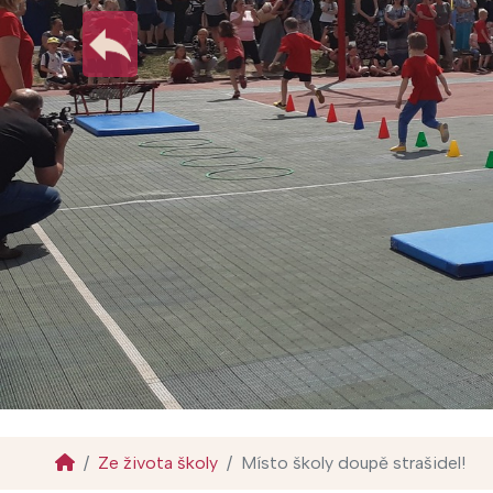
Ze života školy
Místo školy doupě strašidel!