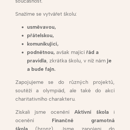
současnost.
Snažíme se vytvářet školu:
usměvavou,
přátelskou,
komunikující,
podnětnou,
avšak mající
řád a
pravidla
, zkrátka školu, v níž nám
je
a bude fajn.
Zapojujeme se do různých projektů,
soutěží a olympiád, ale také do akcí
charitativního charakteru.
Získali jsme ocenění
Aktivní škola
i
ocenění
Finančně gramotná
škola
(bronz). Jsme zapojeni do