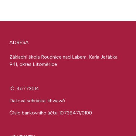
ADRESA
Základní škola Roudnice nad Labem, Karla Jeřábka
941, okres Litoměřice
IČ: 46773614
Datová schránka: khviaw6
Číslo bankovního účtu: 10738471/0100