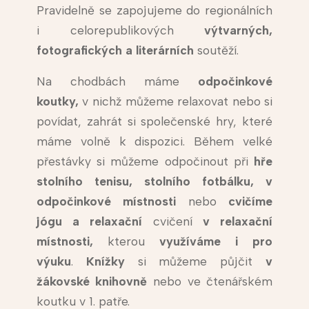
Pravidelně se zapojujeme do regionálních
i celorepublikových
výtvarných,
fotografických a literárních
soutěží.
Na chodbách máme
odpočinkové
koutky,
v nichž můžeme relaxovat nebo si
povídat, zahrát si společenské hry, které
máme volně k dispozici. Během velké
přestávky si můžeme odpočinout při
hře
stolního tenisu, stolního fotbálku, v
odpočinkové místnosti
nebo
cvičíme
jógu a relaxační
cvičení
v relaxační
místnosti,
kterou
využíváme i pro
výuku
.
Knížky
si můžeme půjčit
v
žákovské
knihovně
nebo ve čtenářském
koutku v 1. patře.