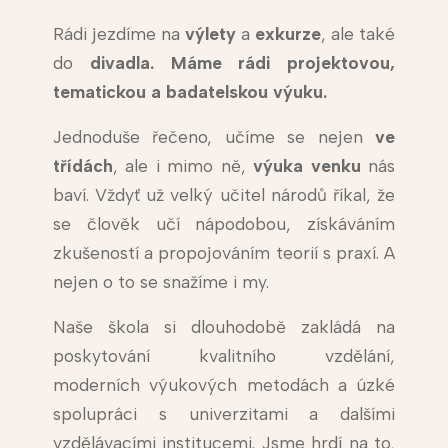
Rádi jezdíme na
výlety
a
exkurze
, ale také
do
divadla. Máme rádi projektovou,
tematickou a badatelskou výuku.
Jednoduše řečeno, učíme se nejen
ve
třídách
, ale i mimo ně,
výuka venku
nás
baví. Vždyť už velký učitel národů říkal, že
se člověk učí nápodobou, získáváním
zkušeností a propojováním teorií s praxí. A
nejen o to se snažíme i my.
Naše škola si dlouhodobě zakládá na
poskytování kvalitního vzdělání,
moderních výukových metodách a úzké
spolupráci s univerzitami a dalšími
vzdělávacími institucemi. Jsme hrdí na to,