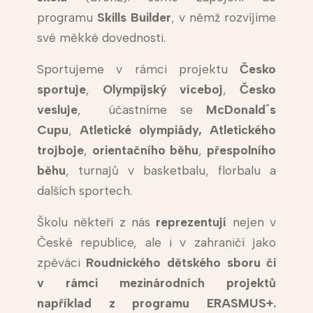
programu
Skills Builder
, v němž rozvíjíme
své měkké dovednosti.
Sportujeme v rámci projektu
Česko
sportuje
,
Olympijský víceboj
,
Česko
vesluje
, účastníme se
McDonald´s
Cupu
,
Atletické olympiády,
Atletického
trojboje
,
orientačního běhu
,
přespolního
běhu
, turnajů v basketbalu, florbalu a
dalších sportech.
Školu někteří z nás
reprezentují
nejen v
České republice, ale i v zahraničí jako
zpěváci
Roudnického dětského sboru či
v rámci mezinárodních projektů
například z programu ERASMUS+.