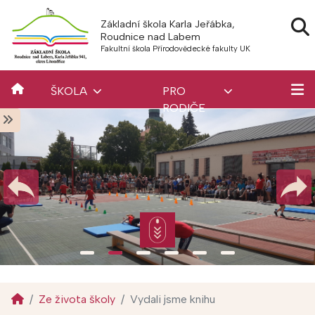
Základní škola Karla Jeřábka,
Roudnice nad Labem
Fakultní škola Přírodovědecké fakulty UK
ŠKOLA
PRO
RODIČE
Ze života školy
Vydali jsme knihu