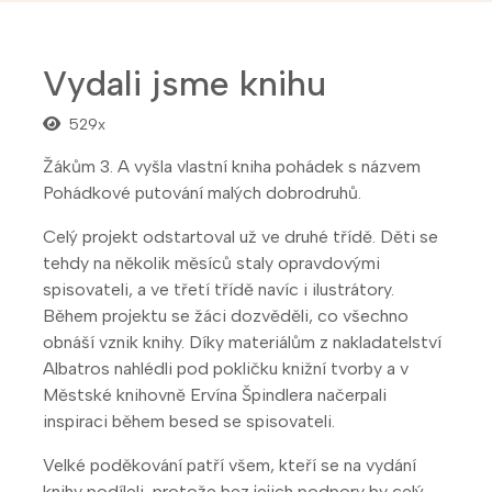
Vydali jsme knihu
529x
Žákům 3. A vyšla vlastní kniha pohádek s názvem
Pohádkové putování malých dobrodruhů
.
Celý projekt odstartoval už ve druhé třídě. Děti se
tehdy na několik měsíců staly opravdovými
spisovateli, a ve třetí třídě navíc i ilustrátory.
Během projektu se žáci dozvěděli, co všechno
obnáší vznik knihy. Díky materiálům z nakladatelství
Albatros nahlédli pod pokličku knižní tvorby a v
Městské knihovně Ervína Špindlera načerpali
inspiraci během besed se spisovateli.
Velké poděkování patří všem, kteří se na vydání
knihy podíleli, protože bez jejich podpory by celý