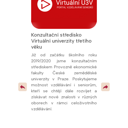
Konzultační středisko
Jsme Fakult
Virtuální univerzity třetího
Přírodověde
 titul Aktivní
věku
Univerzity K
26, udělený
oly.cz. Toto
Již od začátku školního roku
Od prosince 
kem naší snahy
2019/2020 jsme konzultačním
fakultní ško
ní vzdělávání a
střediskem Provozně ekonomické
potvrzuje kval
olupráce s
fakulty České zemědělské
spolupráci s u
í, že se řadíme
univerzity v Praze. Poskytujeme
mimo jiné
v celé republice
možnost vzdělávání i seniorům,
pedagogům
 pokračovat v
kteří se chtějí dále rozvíjet a
odborných pr
 vzdělávacími
získávat nové znalosti v různých
dalších vzdě
oborech v rámci celoživotního
oblasti přírodn
vzdělávání.