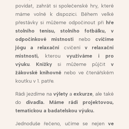
povídat, zahrát si společenské hry, které
máme volně k dispozici. Během velké
přestávky si můžeme odpočinout při
hře
stolního tenisu, stolního fotbálku, v
odpočinkové místnosti
nebo
cvičíme
jógu a relaxační
cvičení
v relaxační
místnosti,
kterou
využíváme i pro
výuku
.
Knížky
si můžeme půjčit
v
žákovské
knihovně
nebo ve čtenářském
koutku v 1. patře.
Rádi jezdíme na
výlety
a
exkurze
, ale také
do
divadla. Máme rádi projektovou,
tematickou a badatelskou výuku.
Jednoduše řečeno, učíme se nejen
ve