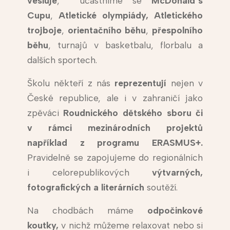
vesluje
, účastníme se
McDonald´s
Cupu
,
Atletické olympiády,
Atletického
trojboje
,
orientačního běhu
,
přespolního
běhu
, turnajů v basketbalu, florbalu a
dalších sportech.
Školu někteří z nás
reprezentují
nejen v
České republice, ale i v zahraničí jako
zpěváci
Roudnického dětského sboru či
v rámci mezinárodních projektů
například z programu ERASMUS+.
Pravidelně se zapojujeme do regionálních
i celorepublikových
výtvarných,
fotografických a literárních
soutěží.
Na chodbách máme
odpočinkové
koutky,
v nichž můžeme relaxovat nebo si