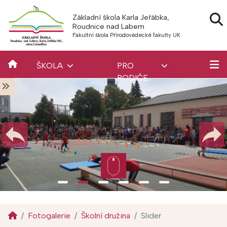
Základní škola Karla Jeřábka,
Roudnice nad Labem
Fakultní škola Přírodovědecké fakulty UK
ŠKOLA
PRO
RODIČE
Fotogalerie
Školní družina
Slider