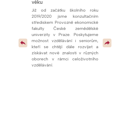
věku
Univerzity K
26, udělený
oly.cz. Toto
Již od začátku školního roku
Od prosince 
kem naší snahy
2019/2020 jsme konzultačním
fakultní ško
ní vzdělávání a
střediskem Provozně ekonomické
potvrzuje kval
olupráce s
fakulty České zemědělské
spolupráci s u
í, že se řadíme
univerzity v Praze. Poskytujeme
mimo jiné
v celé republice
možnost vzdělávání i seniorům,
pedagogům
 pokračovat v
kteří se chtějí dále rozvíjet a
odborných pr
 vzdělávacími
získávat nové znalosti v různých
dalších vzdě
oborech v rámci celoživotního
oblasti přírodn
vzdělávání.