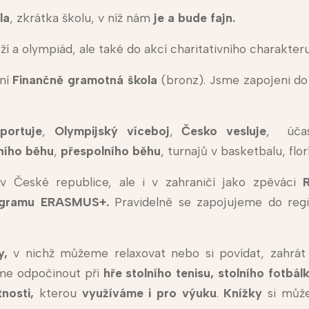
la
, zkrátka školu, v níž nám
je a bude fajn.
 a olympiád, ale také do akcí charitativního charakteru
ní
Finančně gramotná škola
(bronz). Jsme zapojeni d
portuje
,
Olympijský víceboj
,
Česko vesluje
, úča
ního běhu
,
přespolního běhu
, turnajů v basketbalu, flo
v České republice, ale i v zahraničí jako zpěváci
programu ERASMUS+.
Pravidelně se zapojujeme do regi
y,
v nichž můžeme relaxovat nebo si povídat, zahrát
eme odpočinout při
hře stolního tenisu, stolního fotbá
tnosti,
kterou
využíváme i pro výuku
.
Knížky
si můž