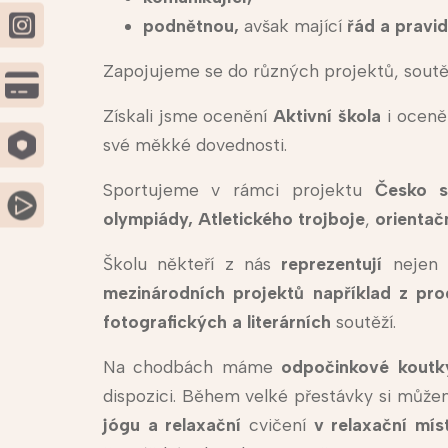
podnětnou,
avšak mající
řád a pravid
Zapojujeme se do různých projektů, soutěží
Získali jsme ocenění
Aktivní škola
i oceně
své měkké dovednosti.
Sportujeme v rámci projektu
Česko s
olympiády,
Atletického trojboje
,
orientač
Školu někteří z nás
reprezentují
nejen 
mezinárodních projektů například z 
fotografických a literárních
soutěží.
Na chodbách máme
odpočinkové koutk
dispozici. Během velké přestávky si můž
jógu a relaxační
cvičení
v relaxační mís