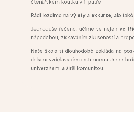
čtenářském koutku v 1. patře.
Rádi jezdíme na
výlety
a
exkurze
, ale tak
Jednoduše řečeno, učíme se nejen
ve tř
nápodobou, získáváním zkušeností a propojo
Naše škola si dlouhodobě zakládá na posk
dalšími vzdělávacími institucemi. Jsme hrd
univerzitami a širší komunitou.