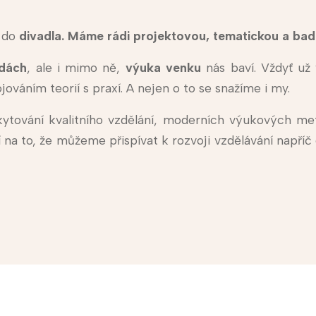
é do
divadla. Máme rádi projektovou, tematickou a bad
ídách
, ale i mimo ně,
výuka venku
nás baví. Vždyť už 
váním teorií s praxí. A nejen o to se snažíme i my.
ytování kvalitního vzdělání, moderních výukových me
í na to, že můžeme přispívat k rozvoji vzdělávání napří