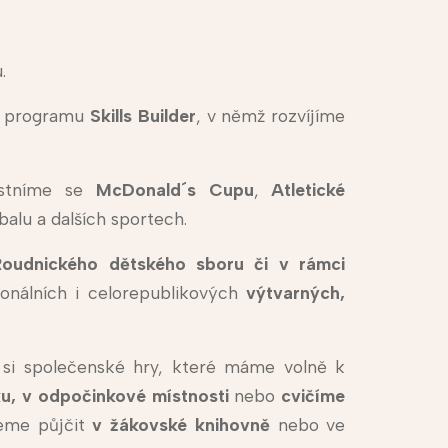
.
o programu
Skills Builder
, v němž rozvíjíme
stníme se
McDonald´s Cupu
,
Atletické
rbalu a dalších sportech.
Roudnického dětského sboru či v rámci
onálních i celorepublikových
výtvarných,
 si společenské hry, které máme volně k
lku, v odpočinkové místnosti
nebo
cvičíme
eme půjčit
v žákovské
knihovně
nebo ve